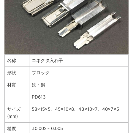
名称
コネクタ入れ子
形状
ブロック
材質
鉄・鋼
PD613
サイズ
58×15×5、45×10×8、43×10×7、40×7×5
(mm)
精度
±0.002～0.005