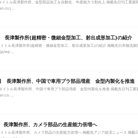
細情報 タイトル長津製作所、金型部品加工を自動化 年産能力３割向上 掲載先日刊工業新聞 
.co.j ...
15日 長津製作所(超精密・微細金型加工、射出成形加工)の紹介
情報 タイトル長津製作所(超精密・微細金型加工、射出成形加工)の紹介 掲載先日本物流新聞
p/wp ...
25日 長津製作所、中国で車用プラ部品増産 金型内製化を推進
詳細情報 タイトル長津製作所、中国で車用プラ部品増産 金型内製化を推進 掲載先日刊工業新聞
.co. ...
2日 長津製作所、カメラ部品の生産能力倍増へ
情報 タイトル長津製作所、カメラ部品の生産能力倍増へ 掲載先アジア経済ニュース 掲載日2