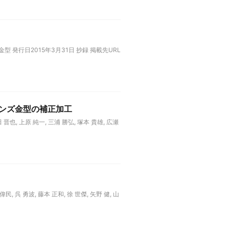
型 発行日2015年3月31日 抄録 掲載先URL
レンズ金型の補正加工
, 上原 純一, 三浦 勝弘, 塚本 貴雄, 広瀬
 呉 勇波, 藤本 正和, 徐 世傑, 矢野 健, 山