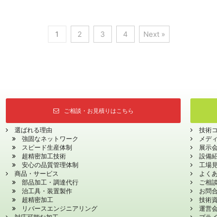
1
2
3
4
Next »
ご相談・お見積りはこちら
選ばれる理由
技術
強固なネットワーク
メデ
スピード生産体制
展示
超精密加工技術
設備
安心の品質管理体制
工場
商品・サービス
よく
部品加工・調達代行
ご相
治工具・装置製作
お問
超精密加工
技術
リバースエンジニアリング
運営