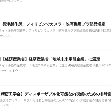
p/news/show ...
1日 長津製作所、フィリピンでカメラ・映写機用プラ部品増産
詳細情報 タイトル長津製作所、フィリピンでカメラ・映写機用プラ部品増産 掲載先日刊工業新聞
.co.j ...
22日【経済産業省】経済産業省「地域未来牽引企業」に選定
細情報 タイトル経済産業省 「地域未来牽引企業」に選定 掲載先経済産業省 掲載日2017年
meti.go.jp/a ...
5日【精密工学会】ディスポーザブル化可能な内視鏡のための非球
細情報 論文名ディスポーザブル化可能な内視鏡のための非球面レンズ成形法の開発 著者*森田 晋
ド内 ...