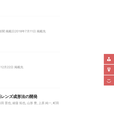
 掲載日2018年7月11日 掲載先
12月22日 掲載先
面レンズ成形法の開発
也, 細畠 拓也, 山形 豊, 上原 純一, 町田