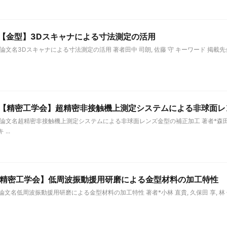
1日【金型】3Dスキャナによる寸法測定の活用
細情報 論文名3Dスキャナによる寸法測定の活用 著者田中 司朗, 佐藤 守 キーワード 掲載先金
7日【精密工学会】超精密非接触機上測定システムによる非球面
細情報 論文名超精密非接触機上測定システムによる非球面レンズ金型の補正加工 著者*森田 晋也
...
日【精密工学会】低周波振動援用研磨による金型材料の加工特性
情報 論文名低周波振動援用研磨による金型材料の加工特性 著者*小林 直貴, 久保田 享, 林 偉民,