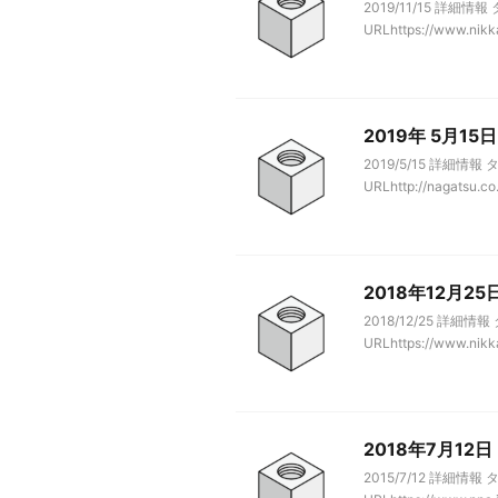
2019/11/15 詳
URLhttps://www.nikkan
2019年 5月
2019/5/15 詳細
URLhttp://nagatsu.co.j
2018年12月
2018/12/25 
URLhttps://www.nikkan
2018年7月1
2015/7/12 詳細