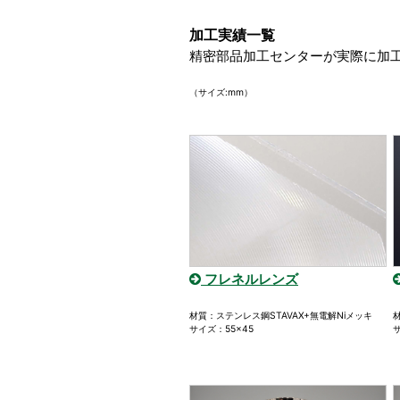
加工実績一覧
精密部品加工センターが実際に加
（サイズ:mm）
フレネルレンズ
材質：ステンレス鋼STAVAX+無電解Niメッキ
サイズ：55×45
サ