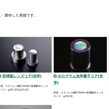
工・製作した実績です。
非球面レンズコア(光学)
ホログラム光学素子コア(光
学)
材質：ステンレス鋼STAVAX+無電解Niメッキ
イズ：φ20×30/φ15×30
材質：ステンレス鋼STAVAX+無電解Niメッキ
サイズ：φ15×20