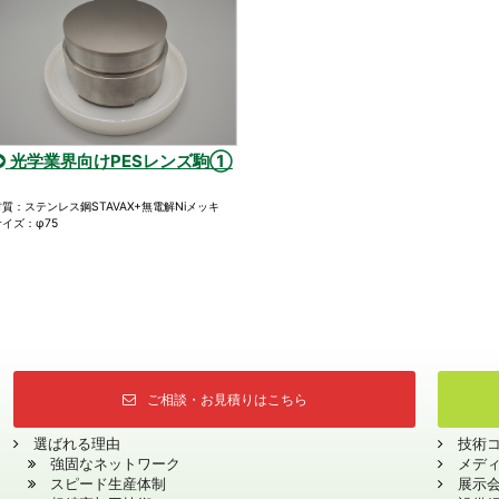
光学業界向けPESレンズ駒①
材質：ステンレス鋼STAVAX+無電解Niメッキ
サイズ：φ75
ご相談・お見積りはこちら
選ばれる理由
技術
強固なネットワーク
メデ
スピード生産体制
展示