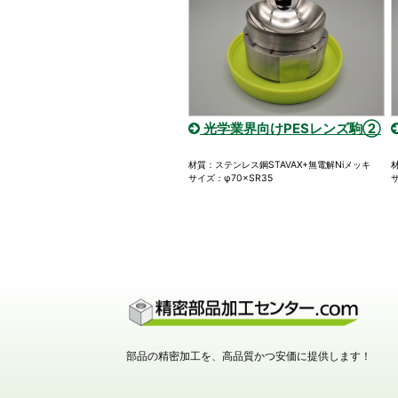
光学業界向けPESレンズ駒②
材質：ステンレス鋼STAVAX+無電解Niメッキ
サイズ：φ70×SR35
部品の精密加工を、高品質かつ安価に提供します！