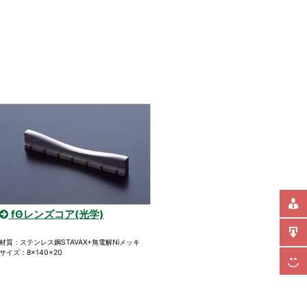
fΘレンズコア(光学)
材質：ステンレス鋼STAVAX+無電解Niメッキ
サイズ：8×140×20