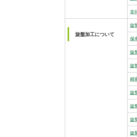
非
旋
旋盤加工について
保
旋
旋
精
旋
旋
旋
旋