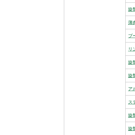
旋
薄
プ
リ
旋
旋
ア
ス
旋
旋