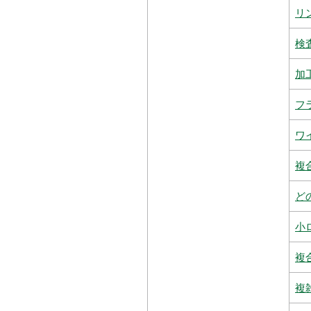
リ
検
加
フ
ワ
複
ど
小
複
複