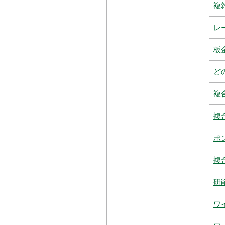
複
レ
板
ど
複
複
ポ
複
研
ワ