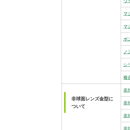
ワ
マ
マ
ポ
ノ
シ
複
非
非球面レンズ金型に
非
ついて
非
非