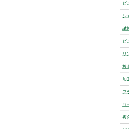
ピ
シ
試
ピ
リ
検
加
フ
ワ
複