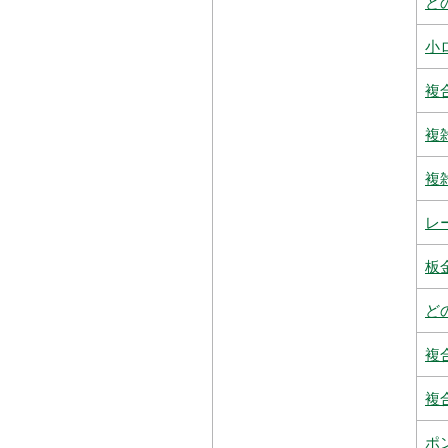
ど
小
複
複
複
レ
板
ど
複
複
ポ