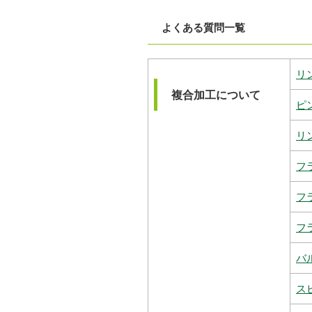
よくある質問一覧
リ
複合加工について
ピ
リ
フ
フ
フ
バ
ス