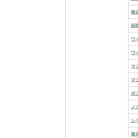
複
研
ワ
ワ
マ
マ
ポ
ノ
シ
複