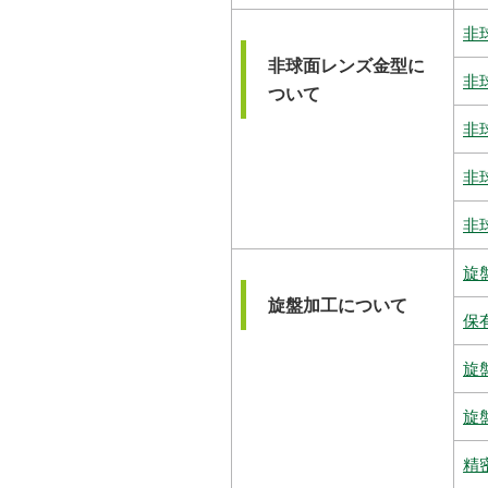
非
非球面レンズ金型に
非
ついて
非
非
非
旋
旋盤加工について
保
旋
旋
精